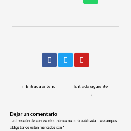
h
a
t
s
a
p
p
F
T
Y
a
w
o
c
i
u
e
t
t
b
t
u
←
Entrada anterior
Entrada siguiente
o
e
b
→
o
r
e
k
Dejar un comentario
Tu dirección de correo electrónico no será publicada.
Los campos
obligatorios están marcados con
*