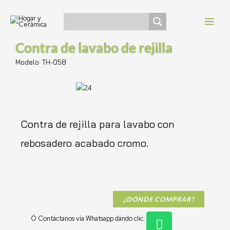
Ir
Navegación
MAI
al
de
MEN
contenido
entradas
Contra de lavabo de rejilla
Modelo: TH-058
Contra de rejilla para lavabo con
rebosadero acabado cromo.
¿DÓNDE COMPRAR?
W
Ó Contáctanos vía Whatsapp dándo clic: