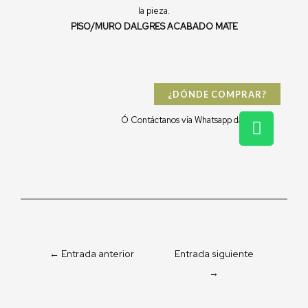
la pieza.
PISO/MURO DALGRES ACABADO MATE
¿DÓNDE COMPRAR?
W
Ó Contáctanos vía Whatsapp dándo clic:
h
a
t
s
a
p
p
←
Entrada anterior
Entrada siguiente
→