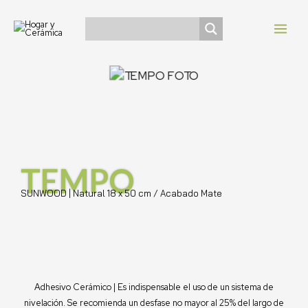
Ir
Navegación
MAI
al
de
MEN
contenido
entradas
TEMPO
SUNWOOD | Natural 18 x 50 cm / Acabado Mate
Adhesivo Cerámico | Es indispensable el uso de un sistema de
nivelación. Se recomienda un desfase no mayor al 25% del largo de