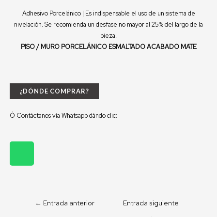
Adhesivo Porcelánico | Es indispensable el uso de un sistema de
nivelación. Se recomienda un desfase no mayor al 25% del largo de la
pieza.
PISO / MURO PORCELÁNICO ESMALTADO ACABADO MATE
¿DÓNDE COMPRAR?
Ó Contáctanos vía Whatsapp dándo clic:
W
h
a
t
s
←
Entrada anterior
Entrada siguiente
a
→