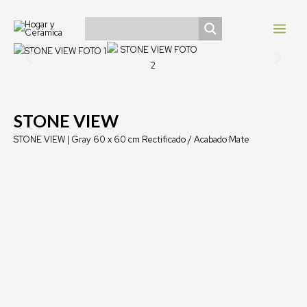
Ir
Navegación
MAI
al
de
MEN
contenido
entradas
STONE VIEW
STONE VIEW | Gray 60 x 60 cm Rectificado / Acabado Mate