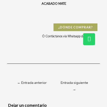
ACABADO MATE
¿DÓNDE COMPRAR?
W
Ó Contáctanos vía Whatsapp dándo clic:
h
a
t
s
a
p
p
←
Entrada anterior
Entrada siguiente
→
Dejar un comentario