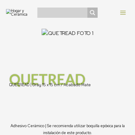
Ir
Navegación
MAI
al
de
MEN
contenido
entradas
QUETREAD
QUETREAD | Gray 15 x 15 cm / Acabado Mate
Adhesivo Cerámico | Se recomienda utilizar boquilla epóxica para la
instalación de este producto.