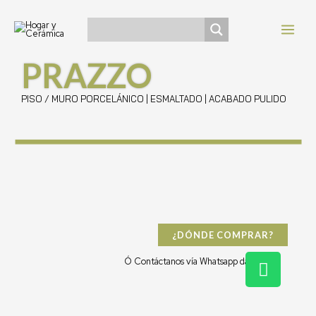
Ir
Navegación
MAI
al
de
MEN
contenido
entradas
PRAZZO
PISO / MURO PORCELÁNICO | ESMALTADO | ACABADO PULIDO
¿DÓNDE COMPRAR?
W
Ó Contáctanos vía Whatsapp dándo clic:
h
a
t