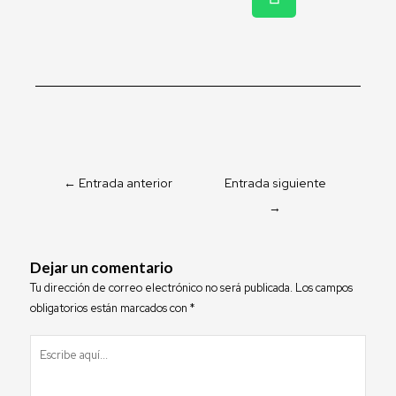
h
a
t
s
a
p
p
←
Entrada anterior
Entrada siguiente
→
Dejar un comentario
Tu dirección de correo electrónico no será publicada.
Los campos
obligatorios están marcados con
*
Escribe
aquí...