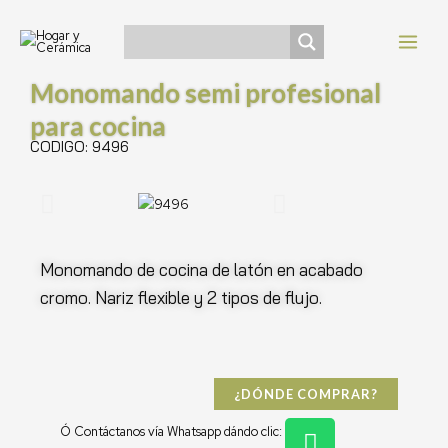
Ir
Navegación
MAI
al
de
MEN
contenido
entradas
Monomando semi profesional
para cocina
CODIGO: 9496
Monomando de cocina de latón en acabado
cromo. Nariz flexible y 2 tipos de flujo.
¿DÓNDE COMPRAR?
W
Ó Contáctanos vía Whatsapp dándo clic: