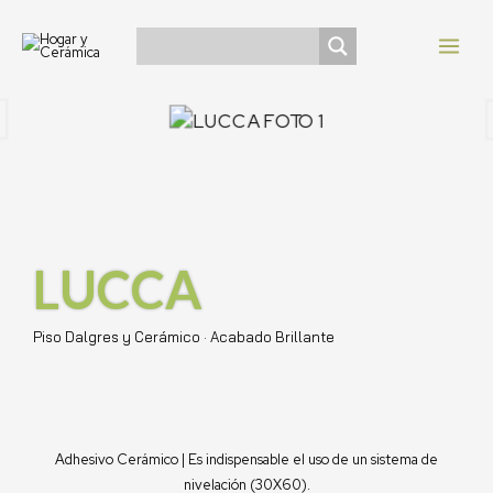
Ir
Navegación
MAI
al
de
MEN
contenido
entradas
LUCCA
Piso Dalgres y Cerámico · Acabado Brillante
Adhesivo Cerámico | Es indispensable el uso de un sistema de
nivelación (30X60).