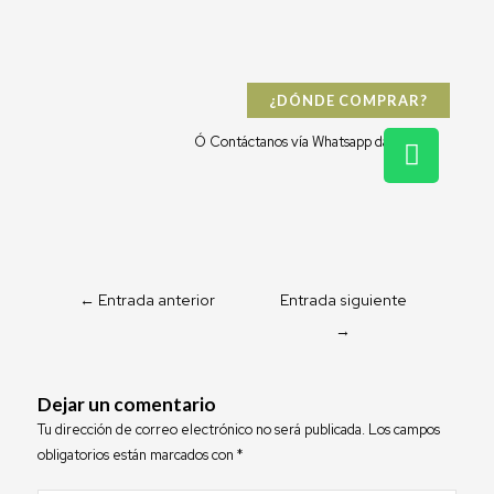
¿DÓNDE COMPRAR?
W
Ó Contáctanos vía Whatsapp dándo clic:
h
a
t
s
a
p
←
Entrada anterior
Entrada siguiente
p
→
Dejar un comentario
Tu dirección de correo electrónico no será publicada.
Los campos
obligatorios están marcados con
*