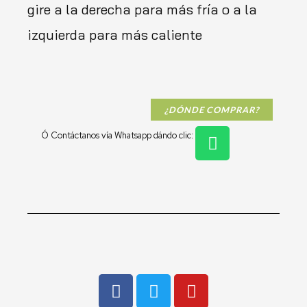
gire a la derecha para más fría o a la
izquierda para más caliente
¿DÓNDE COMPRAR?
W
Ó Contáctanos vía Whatsapp dándo clic:
h
a
t
s
a
p
p
F
T
Y
a
w
o