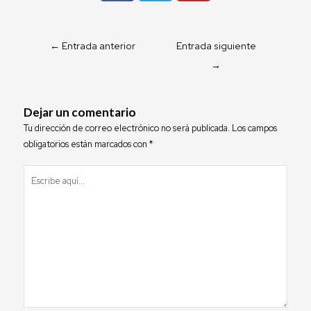
c
i
u
e
t
t
b
t
u
←
Entrada anterior
Entrada siguiente
o
e
b
→
o
r
e
k
Dejar un comentario
Tu dirección de correo electrónico no será publicada.
Los campos
obligatorios están marcados con
*
Escribe
aquí...