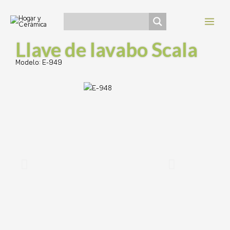
Ir
Navegación
MAI
al
de
MEN
contenido
entradas
Llave de lavabo Scala
Modelo: E-949