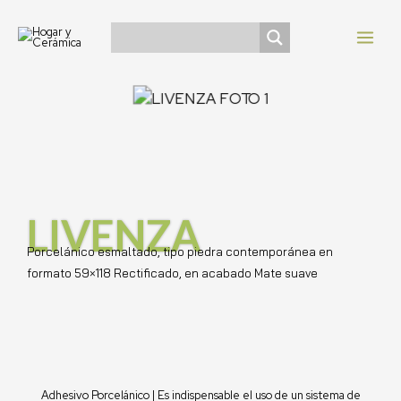
Ir
Navegación
MAI
al
de
MEN
contenido
entradas
LIVENZA
Porcelánico esmaltado, tipo piedra contemporánea en
formato 59×118 Rectificado, en acabado Mate suave
Adhesivo Porcelánico | Es indispensable el uso de un sistema de