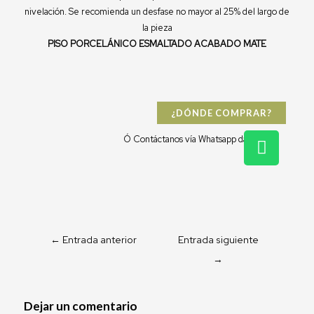
nivelación. Se recomienda un desfase no mayor al 25% del largo de
la pieza
PISO PORCELÁNICO ESMALTADO ACABADO MATE
¿DÓNDE COMPRAR?
W
Ó Contáctanos vía Whatsapp dándo clic:
h
a
t
s
a
p
←
Entrada anterior
Entrada siguiente
p
→
Dejar un comentario