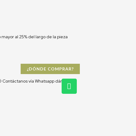
mayor al 25% del largo de la pieza
¿DÓNDE COMPRAR?
W
 Contáctanos vía Whatsapp dándo clic:
h
a
t
s
a
p
p