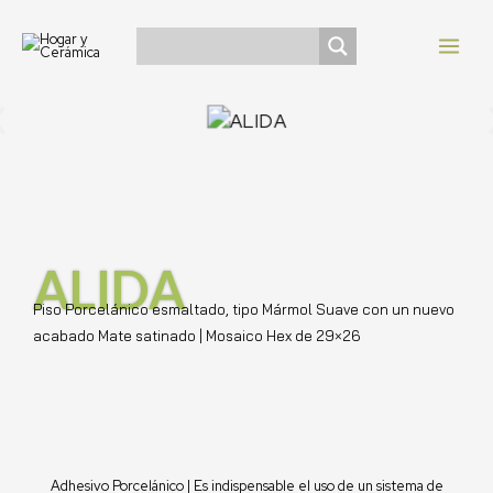
Ir
Navegación
MAI
al
de
MEN
contenido
entradas
ALIDA
Piso Porcelánico esmaltado, tipo Mármol Suave con un nuevo
acabado Mate satinado | Mosaico Hex de 29×26
Adhesivo Porcelánico | Es indispensable el uso de un sistema de