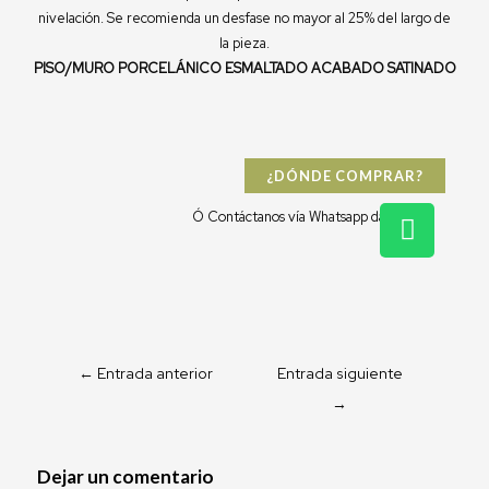
nivelación. Se recomienda un desfase no mayor al 25% del largo de
la pieza.
PISO/MURO PORCELÁNICO ESMALTADO ACABADO SATINADO
¿DÓNDE COMPRAR?
W
Ó Contáctanos vía Whatsapp dándo clic:
h
a
t
s
a
p
←
Entrada anterior
Entrada siguiente
p
→
Dejar un comentario